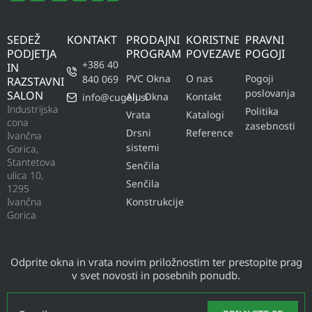
SEDEŽ
KONTAKT
PRODAJNI
KORISTNE
PRAVNI
PODJETJA
PROGRAM
POVEZAVE
POGOJI
+386 40
IN
PVC Okna
O nas
Pogoji
840 069
RAZSTAVNI
poslovanja
SALON
Alu Okna
Kontakt
info@cugelj.si
Industrijska
Politika
Vrata
Katalogi
cona
zasebnosti
Drsni
Reference
Ivančna
sistemi
Gorica,
Stantetova
Senčila
ulica 10,
Senčila
1295
Ivančna
Konstrukcije
Gorica
Odprite okna in vrata novim priložnostim ter prestopite prag
v svet novosti in posebnih ponudb.
Email
*