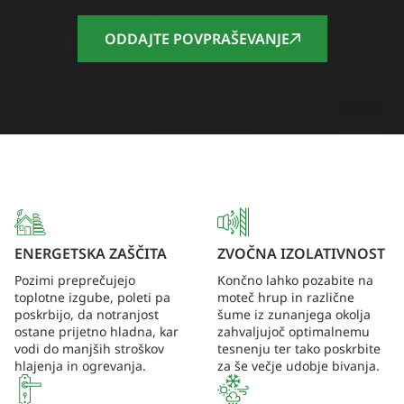
ODDAJTE POVPRAŠEVANJE
ENERGETSKA ZAŠČITA
ZVOČNA IZOLATIVNOST
Pozimi preprečujejo
Končno lahko pozabite na
toplotne izgube, poleti pa
moteč hrup in različne
poskrbijo, da notranjost
šume iz zunanjega okolja
ostane prijetno hladna, kar
zahvaljujoč optimalnemu
vodi do manjših stroškov
tesnenju ter tako poskrbite
hlajenja in ogrevanja.
za še večje udobje bivanja.