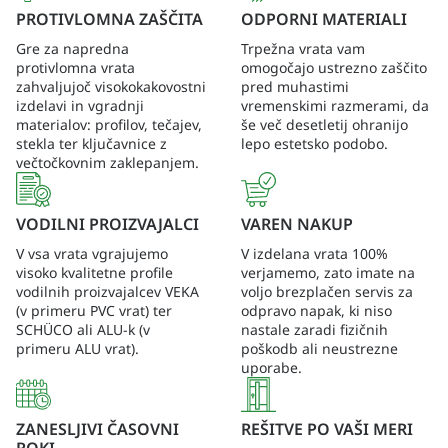
PROTIVLOMNA ZAŠČITA
ODPORNI MATERIALI
Gre za napredna
Trpežna vrata vam
protivlomna vrata
omogočajo ustrezno zaščito
zahvaljujoč visokokakovostni
pred muhastimi
izdelavi in vgradnji
vremenskimi razmerami, da
materialov: profilov, tečajev,
še več desetletij ohranijo
stekla ter ključavnice z
lepo estetsko podobo.
večtočkovnim zaklepanjem.
VODILNI PROIZVAJALCI
VAREN NAKUP
V vsa vrata vgrajujemo
V izdelana vrata 100%
visoko kvalitetne profile
verjamemo, zato imate na
vodilnih proizvajalcev VEKA
voljo brezplačen servis za
(v primeru PVC vrat) ter
odpravo napak, ki niso
SCHÜCO ali ALU-k (v
nastale zaradi fizičnih
primeru ALU vrat).
poškodb ali neustrezne
uporabe.
ZANESLJIVI ČASOVNI
REŠITVE PO VAŠI MERI
ROKI