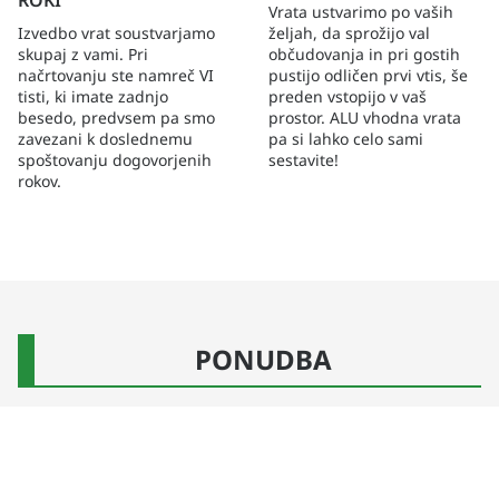
Vrata ustvarimo po vaših
Izvedbo vrat soustvarjamo
željah, da sprožijo val
skupaj z vami. Pri
občudovanja in pri gostih
načrtovanju ste namreč VI
pustijo odličen prvi vtis, še
tisti, ki imate zadnjo
preden vstopijo v vaš
besedo, predvsem pa smo
prostor. ALU vhodna vrata
zavezani k doslednemu
pa si lahko celo sami
spoštovanju dogovorjenih
sestavite!
rokov.
PONUDBA
Vrata Cugelj bodo lep okras vašega doma, obenem pa
vam bodo nudila varnost in zaščito še več desetletij.